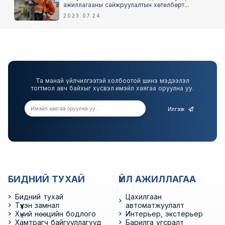
ажиллагааны сайжруулалтын хөтөлбөрт...
2023.07.24
Та манай үйлчилгээтэй холбоотой шинэ мэдээлэл
тогтмол авч байхыг хүсвэл имэйл хаягаа оруулна уу.
Илгээх
БИДНИЙ ТУХАЙ
ҮЙЛ АЖИЛЛАГАА
Бидний тухай
Цахилгаан
Түүхэн замнал
автоматжуулалт
Хүний нөөцийн бодлого
Интерьер, экстерьер
Хамтрагч байгууллагууд
Барилга угсралт