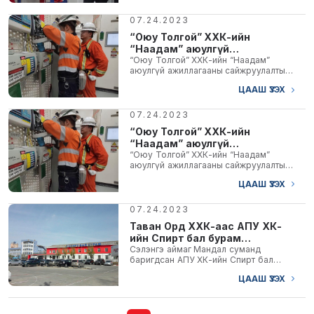
07.24.2023
“Оюу Толгой” ХХК-ийн
“Наадам” аюулгүй
ажиллагааны сайжруулалтын
“Оюу Толгой” ХХК-ийн “Наадам”
аюулгүй ажиллагааны сайжруулалтын
хөтөлбөрт...
хөтөлбөрийн арван гурав дахь долоо
ЦААШ ҮЗЭХ
хоногийн...
07.24.2023
“Оюу Толгой” ХХК-ийн
“Наадам” аюулгүй
ажиллагааны сайжруулалтын
“Оюу Толгой” ХХК-ийн “Наадам”
аюулгүй ажиллагааны сайжруулалтын
хөтөлбөрт...
хөтөлбөрийн арван гурав дахь долоо
ЦААШ ҮЗЭХ
хоногийн...
07.24.2023
Таван Орд ХХК-аас АПУ ХК-
ийн Спирт бал бурам
үйлдвэрийн барилгад Галын
Сэлэнгэ аймаг Мандал суманд
баригдсан АПУ ХК-ийн Спирт бал
системийн засвар...
бурам үйлдвэрийн барилгад Таван-
ЦААШ ҮЗЭХ
Орд ХХК-аас 2016 онд...