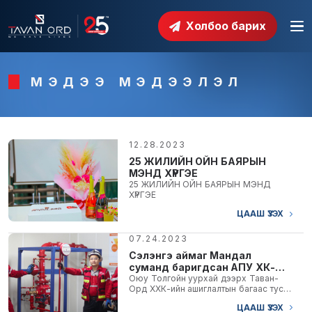
Холбоо барих
МЭДЭЭ МЭДЭЭЛЭЛ
12.28.2023
25 ЖИЛИЙН ОЙН БАЯРЫН
МЭНД ХҮРГЭЕ
25 ЖИЛИЙН ОЙН БАЯРЫН МЭНД
ХҮРГЭЕ
ЦААШ ҮЗЭХ
07.24.2023
Сэлэнгэ аймаг Мандал
суманд баригдсан АПУ ХК-
ийн Спирт бал бурам
Оюу Толгойн уурхай дээрх Таван-
Орд ХХК-ийн ашиглалтын багаас тус
үйлдвэрийн барилгад Таван-
уурхайн Сургалтын хэлтэст зориулан
Орд ХХК-аас 2016 онд...
ЦААШ ҮЗЭХ
Гал унтраах...