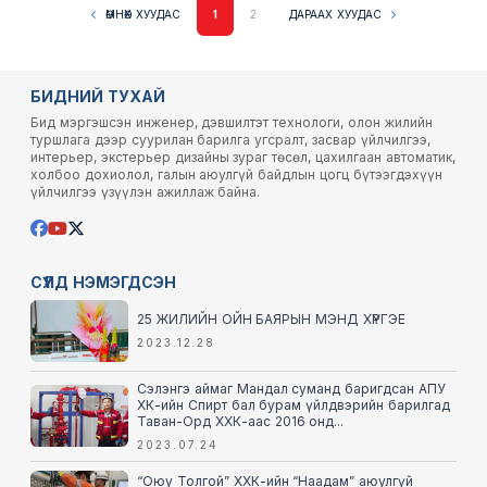
ӨМНӨХ ХУУДАС
ДАРААХ ХУУДАС
1
2
БИДНИЙ ТУХАЙ
Бид мэргэшсэн инженер, дэвшилтэт технологи, олон жилийн
туршлага дээр суурилан барилга угсралт, засвар үйлчилгээ,
интерьер, экстерьер дизайны зураг төсөл, цахилгаан автоматик,
холбоо дохиолол, галын аюулгүй байдлын цогц бүтээгдэхүүн
үйлчилгээ үзүүлэн ажиллаж байна.
СҮҮЛД НЭМЭГДСЭН
25 ЖИЛИЙН ОЙН БАЯРЫН МЭНД ХҮРГЭЕ
2023.12.28
Сэлэнгэ аймаг Мандал суманд баригдсан АПУ
ХК-ийн Спирт бал бурам үйлдвэрийн барилгад
Таван-Орд ХХК-аас 2016 онд...
2023.07.24
“Оюу Толгой” ХХК-ийн “Наадам” аюулгүй