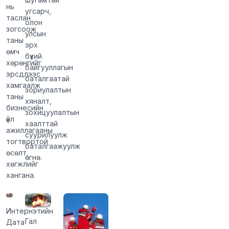
нь
угсарч,
таслан
олон
зогсоож
улсын
таны
эрх
өмч
бүхий
хөрөнгийг
байгууллагын
эрсдлээс
баталгаатай
хамгаалж
зориулалтын
таны
хяналт,
бизнесийн
зохицуулалтын
үйл
хаалттай
ажиллагааны
суурилуулж
тогтвортой
баталгаажуулж
өсөлт,
өгнө.
хөгжлийг
хангана.
Интернэтийн
Гал
Дата