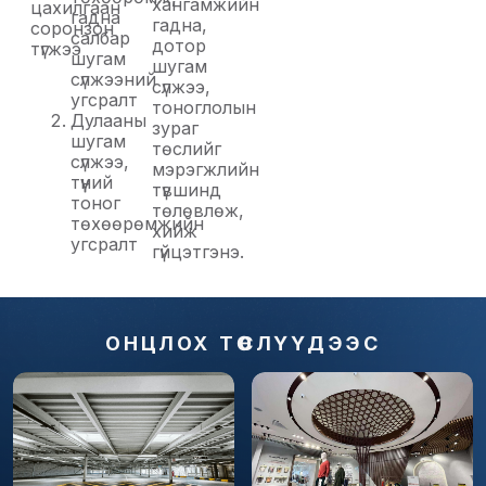
хангамжийн
цахилгаан
гадна
гадна,
соронзон
салбар
дотор
түгжээ
шугам
шугам
сүлжээний
сүлжээ,
угсралт
тоноглолын
Дулааны
зураг
шугам
төслийг
сүлжээ,
мэрэгжлийн
түүний
түвшинд
тоног
төлөвлөж,
төхөөрөмжийн
хийж
угсралт
гүйцэтгэнэ.
ОНЦЛОХ ТӨСЛҮҮДЭЭС