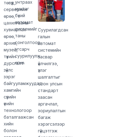
унтраах
төвүүд,
нунтаг
серверийн
бүхий
өрөө,
автомат
цахилгааны
системийг
хувиарлах
Суурилагдсан
таны
өрөө,
галын
сонголтоор
архив,
автомат
угсарч
музей,
системийн
суурилуулж
түүхийн
засвар
өгнө.
дурсгалт
үйлчилгээ,
зүйлс
үзлэг
зэрэг
шалгалтыг
байгууламжуудад
олон улсын
хамгийн
стандарт
сүүлийн
заасан
үеийн
аргачлал,
технологоор
зориулалтын
баталгаажсан
багаж
хийн
хэрэгсэлээр
болон
гүйцэтгэж