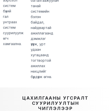
аэрозол
баталгаажуулан
систем
танай
бүхий
системийн
гал
бэлэн
унтраах
байдал,
систем
найдвартай
суурилуулж
ажиллагаанд
өгч
дэмжлэг
хамгаална.
үзүүлж, урт
удаан
хугацаанд
тогтвортой
ажиллах
нөхцлийг
бүрдүүлж өгнө.
ЦАХИЛГААНЫ УГСРАЛТ
СУУРИЛУУЛТЫН
ЧИГЛЭЛЭЭР