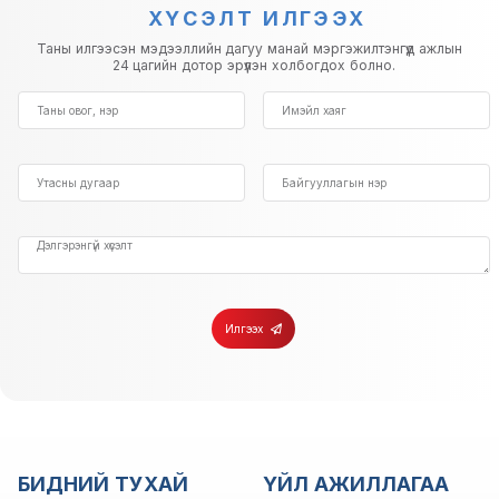
ХҮСЭЛТ ИЛГЭЭХ
Таны илгээсэн мэдээллийн дагуу манай мэргэжилтэнгүүд ажлын
24 цагийн дотор эрүүлэн холбогдох болно.
Илгээх
БИДНИЙ ТУХАЙ
ҮЙЛ АЖИЛЛАГАА