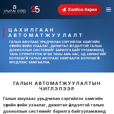
Холбоо барих
ЦАХИЛГААН
АВТОМАТЖУУЛАЛТ
ГАЛЫН АЮУЛААС УРЬДЧИЛАН СЭРГИЙЛЭХ ХАМГИЙН
СҮҮЛИЙН ҮЕИЙН УХААЛАГ, ДИЖИТАЛ ҮЙЛДЭЛТЭЙ ГАЛЫН
ДОХИОЛЛЫН СИСТЕМИЙГ БАРИЛГА БАЙГУУЛАМЖИНД
ТАНЬ СУУРИЛУУЛЖ ӨГӨН ТАНЫ АМЬ НАС, ЭД ХӨРӨНГИЙГ
БОЛЗОШГҮЙ ГАЛЫН АЮУЛААС ХАМГААЛЖ БОЛЗОШГҮЙ
ЭРСДЛЭЭС ХАМГААЛНА.
ГАЛЫН АВТОМАТЖУУЛАЛТЫН
ЧИГЛЭЛЭЭР
Галын аюулаас урьдчилан сэргийлэх хамгийн
сүүлийн үеийн ухаалаг, дижитал үйлдэлтэй галын
дохиоллын системийг барилга байгууламжинд