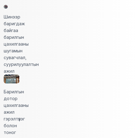
Шинээр
баригдаж
байгаа
барилгын
цахилгааны
шугамын
сувагчлал,
суурилуулалтын
ажил
Барилгын
дотор
цахилгааны
ажил
гэрэлтүүлэг
болон
тоног