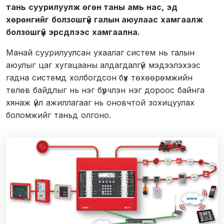
тань суурилуулж өгөн таны амь нас, эд
хөрөнгийг болзошгүй галын аюулаас хамгаалж
болзошгүй эрсдлээс хамгаална.
Манай суурилуулсан ухаалаг систем нь галын
аюулыг цаг хугацааны алдагдалгүй мэдээлэхээс
гадна системд холбогдсон бүх төхөөрөмжийн
төлөв байдлыг нь нэг бүрчлэн нэг дороос байнга
хянаж үйл ажиллагааг нь оновчтой зохицуулах
боломжийг таньд олгоно.