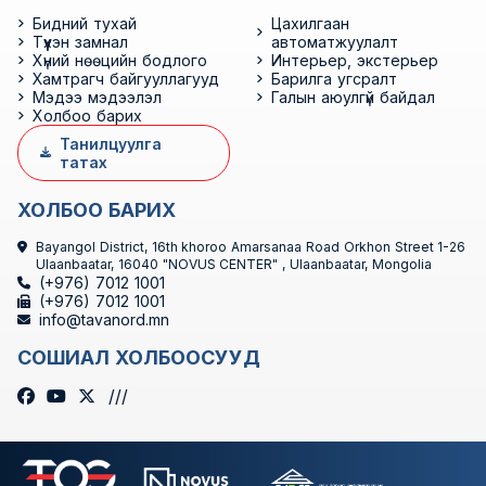
Бидний тухай
Цахилгаан
Түүхэн замнал
автоматжуулалт
Хүний нөөцийн бодлого
Интерьер, экстерьер
Хамтрагч байгууллагууд
Барилга угсралт
Мэдээ мэдээлэл
Галын аюулгүй байдал
Холбоо барих
Танилцуулга
татах
ХОЛБОО БАРИХ
Bayangol District, 16th khoroo Amarsanaa Road Orkhon Street 1-26
Ulaanbaatar, 16040 "NOVUS CENTER" , Ulaanbaatar, Mongolia
(+976) 7012 1001
(+976) 7012 1001
info@tavanord.mn
СОШИАЛ ХОЛБООСУУД
///