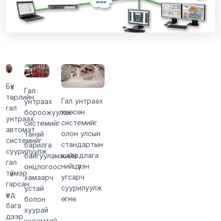
Бүх
Гал
төрлийн
Гал унтраах
унтраах
гал
хөөсөн
бороожуулах
унтраах
системийг
системийг
автомат
олон улсын
танай
системийг
стандартын
барилга
суурилуулж
шаардлага
байгууламжийн
гал
нийцүүлэн
онцлогоос
түймэр
угсарч
хамаарч
гарсан
суурилуулж
устай
үед
өгнө.
болон
бага
хуурай
дээр
шугамтай