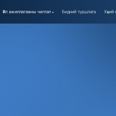
Үйл ажиллагааны чиглэл
Бидний туршлага
Хүний