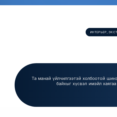
ИНТЕРЬЕР, ЭКС
Та манай үйлчилгээтэй холбоотой шин
байхыг хүсвэл имэйл хаягаа