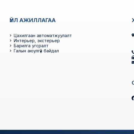
ҮЙЛ АЖИЛЛАГАА
Цахилгаан автоматжуулалт
Интерьер, экстерьер
Барилга угсралт
Галын аюулгүй байдал