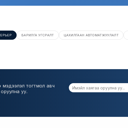
ТЕРЬЕР
БАРИЛГА УГСРАЛТ
ЦАХИЛГААН АВТОМАТЖУУЛАЛТ
э мэдээлэл тогтмол авч
 оруулна уу.