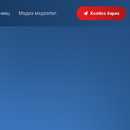
 нөөц
Мэдээ мэдээлэл
Холбоо барих