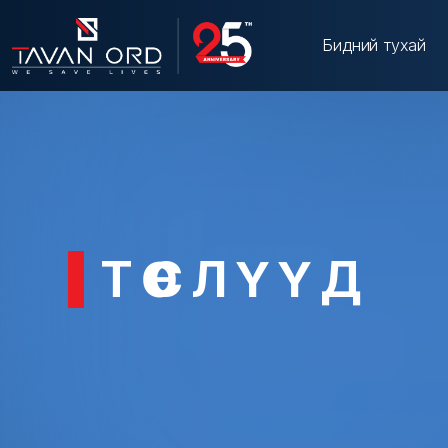
Бидний тухай
ТӨСЛҮҮД