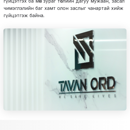
гүйцэтгэх ба мөн зураг төслийн дагуу мужаан, засал
чимэглэлийн баг хамт олон заслыг чанартай хийж
гүйцэтгэж байна.