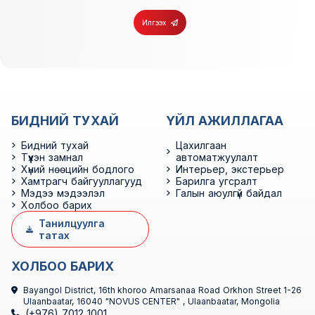
Илгээх
БИДНИЙ ТУХАЙ
ҮЙЛ АЖИЛЛАГАА
Бидний тухай
Цахилгаан
Түүхэн замнал
автоматжуулалт
Хүний нөөцийн бодлого
Интерьер, экстерьер
Хамтрагч байгууллагууд
Барилга угсралт
Мэдээ мэдээлэл
Галын аюулгүй байдал
Холбоо барих
Танилцуулга
татах
ХОЛБОО БАРИХ
Bayangol District, 16th khoroo Amarsanaa Road Orkhon Street 1-26
Ulaanbaatar, 16040 "NOVUS CENTER" , Ulaanbaatar, Mongolia
(+976) 7012 1001