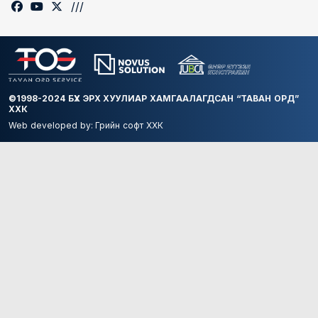
///
©1998-2024 БҮХ ЭРХ ХУУЛИАР ХАМГААЛАГДСАН “ТАВАН ОРД”
ХХК
Web developed by:
Грийн софт ХХК