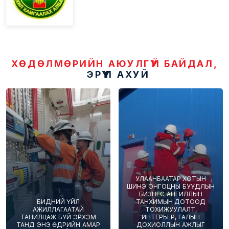
ХӨДӨЛМӨРИЙН АЮУЛГҮЙ БАЙДАЛ,
ЭРҮҮЛ АХУЙ
УЛААНБААТАР ХОТЫН
ШИНЭ ОНГОЦНЫ БУУДЛЫН
БИЗНЕС АНГИЛЛЫН
БИДНИЙ ҮЙЛ
ТАНХИМЫН ДОТООД
АЖИЛЛАГААТАЙ
ТОХИЖУУЛАЛТ,
ТАНИЛЦАЖ БУЙ ЭРХЭМ
ИНТЕРЬЕР, ГАЛЫН
ТАНД ЭНЭ ӨДРИЙН АМАР
ДОХИОЛЛЫН АЖЛЫГ