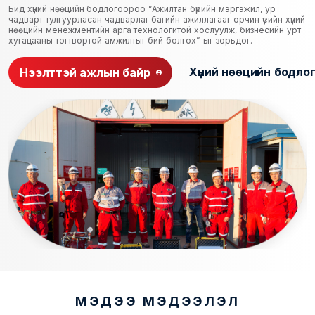
Бид хүний нөөцийн бодлогоороо ”Ажилтан бүрийн мэргэжил, ур
чадварт тулгуурласан чадварлаг багийн ажиллагааг орчин үеийн хүний
нөөцийн менежментийн арга технологитой хослуулж, бизнесийн урт
хугацааны тогтвортой амжилтыг бий болгох”-ыг зорьдог.
Хүний нөөцийн бодло
Нээлттэй ажлын байр
МЭДЭЭ МЭДЭЭЛЭЛ