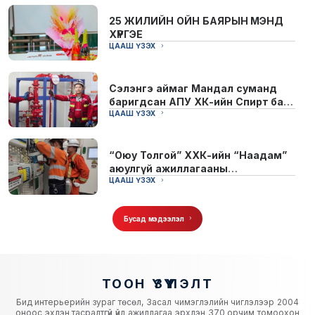
25 ЖИЛИЙН ОЙН БАЯРЫН МЭНД
ХҮРГЭЕ
ЦААШ ҮЗЭХ
Сэлэнгэ аймаг Мандал суманд
баригдсан АПУ ХК-ийн Спирт бал
бурам үйлдвэрийн барилгад
ЦААШ ҮЗЭХ
Таван-Орд ХХК-аас 2016 онд...
“Оюу Толгой” ХХК-ийн “Наадам”
аюулгүй ажиллагааны
сайжруулалтын хөтөлбөрт...
ЦААШ ҮЗЭХ
Бусад мэдээлэл
ТООН ҮЗҮҮЛЭЛТ
Бид интерьерийн зураг төсөл, Засал чимэглэлийн чиглэлээр 2004
оноос эхлэн тасралтгүй үйл ажиллагаа эрхлэн 370 орчим томоохон