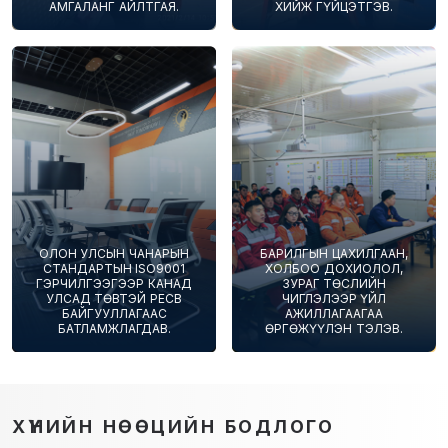
АМГАЛАНГ АЙЛТГАЯ.
ХИЙЖ ГҮЙЦЭТГЭВ.
ОЛОН УЛСЫН ЧАНАРЫН
БАРИЛГЫН ЦАХИЛГААН,
СТАНДАРТЫН ISO9001
ХОЛБОО ДОХИОЛОЛ,
ГЭРЧИЛГЭЭГЭЭР КАНАД
ЗУРАГ ТӨСЛИЙН
УЛСАД ТӨВТЭЙ PECB
ЧИГЛЭЛЭЭР ҮЙЛ
БАЙГУУЛЛАГААС
АЖИЛЛАГААГАА
БАТЛАМЖЛАГДАВ.
ӨРГӨЖҮҮЛЭН ТЭЛЭВ.
ХҮНИЙН НӨӨЦИЙН БОДЛОГО