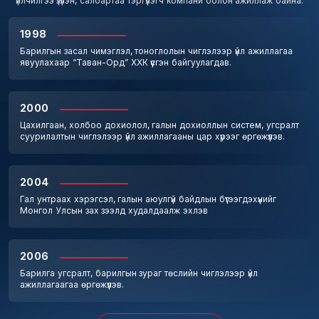
үйлчилгээ үзүүлэн, салбартаа тэргүүлэгч компани болон ажиллаж байна.
1998
Барилгын засал чимэглэл, тоноглолын чиглэлээр үйл ажиллагаа
явуулахаар “Таван-Орд” ХХК үүсгэн байгуулагдав.
2000
Цахилгаан, холбоо дохиолол, галын дохиоллын систем, угсралт
суурилалтын чиглэлээр үйл ажиллагааны цар хүрээг өргөжүүлэв.
2004
Гал унтраах хэрэгсэл, галын аюулгүй байдлын бүтээгдэхүүнийг
Монгол Улсын зах зээлд худалдаалж эхлэв
2006
Барилга угсралт, барилгын зураг төслийн чиглэлээр үйл
ажиллагаагаа өргөжүүлэв.