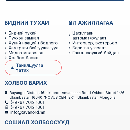
БИДНИЙ ТУХАЙ
ҮЙЛ АЖИЛЛАГАА
Бидний тухай
Цахилгаан
Түүхэн замнал
автоматжуулалт
Хүний нөөцийн бодлого
Интерьер, экстерьер
Хамтрагч байгууллагууд
Барилга угсралт
Мэдээ мэдээлэл
Галын аюулгүй байдал
Холбоо барих
Танилцуулга
татах
ХОЛБОО БАРИХ
Bayangol District, 16th khoroo Amarsanaa Road Orkhon Street 1-26
Ulaanbaatar, 16040 "NOVUS CENTER" , Ulaanbaatar, Mongolia
(+976) 7012 1001
(+976) 7012 1001
info@tavanord.mn
СОШИАЛ ХОЛБООСУУД