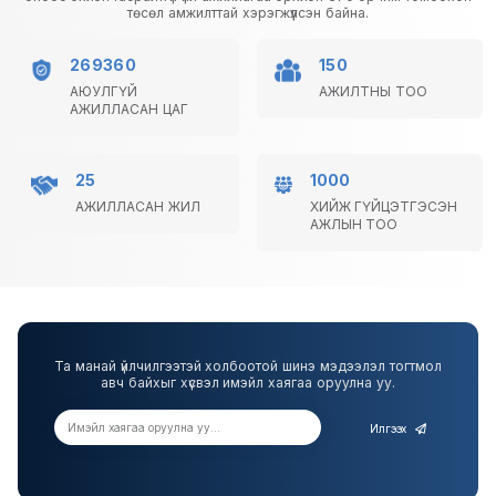
төсөл амжилттай хэрэгжүүлсэн байна.
269360
150
АЮУЛГҮЙ
АЖИЛТНЫ ТОО
АЖИЛЛАСАН ЦАГ
25
1000
АЖИЛЛАСАН ЖИЛ
ХИЙЖ ГҮЙЦЭТГЭСЭН
АЖЛЫН ТОО
Та манай үйлчилгээтэй холбоотой шинэ мэдээлэл тогтмол
авч байхыг хүсвэл имэйл хаягаа оруулна уу.
Илгээх