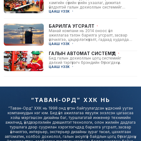
хамгийн сүүлийн үеийн ухаалаг, дижитал
үйлдэлтэй галын дохиоллын системийг
барилга байгууламжинд тань суурилуулж
ЦААШ ҮЗЭХ
өгөн таны...
БАРИЛГА УГСРАЛТ
Манай компани нь 2014 оноос үйл
ажиллагаа тэлэн барилга угсралт, засвар
үйлчилгээ, цэцэрлэгжүүлэлт, гадаад худалдаа,
эрчим хүчний болон барилгын тоног
ЦААШ ҮЗЭХ
төхөөрөмжийн...
ГАЛЫН АВТОМАТ СИСТЕМҮҮД
Бид галын дохиоллын цогц системийг
дэлхий тэргүүлэгч брэндийн бүтээгдэхүүн.
ЦААШ ҮЗЭХ
“ТАВАН-ОРД” ХХК НЬ
“Таван-Орд” ХХК нь 1998 онд үүсгэн байгуулагдсан үндэсний ууган
компаниудын нэг юм. Бид үйл ажиллагаа явуулж эхэлсэн цагаасаа
хойш мэргэшсэн дизайны баг, туршлагатай инженер техникийн
ажилчид, үйлдвэрлэлийн дэвшилтэт технологи, олон жилийн дадлага
туршлага дээр суурилан хэрэглэгчдэд барилга угсралт, засвар
үйлчилгээ, интерьер, экстерьер дизайны зураг төсөл, цахилгаан
автоматик, холбоо дохиолол, галын аюулгүй байдлын цогц бүтээгдэхүүн