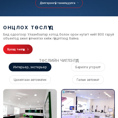
Дэлгэрэнгүй танилцуулга
ОНЦЛОХ ТӨСЛҮҮД
Бид одоогоор Улаанбаатар хотод болон орон нутагт нийт 800 гаруй
объектод ажил үйлчилгээ хийж гүйцэтгээд байна.
Бусад төслүүд
ТӨСЛИЙН ЧИГЛЭЛҮҮД
Интерьер, экстерьер
Барилга угсралт
Цахилгаан автоматик
Галын автомат