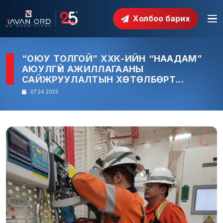
Холбоо барих
“ОЮУ ТОЛГОЙ” ХХК-ИЙН “НААДАМ”
АЮУЛГҮЙ АЖИЛЛАГААНЫ
САЙЖРУУЛАЛТЫН ХӨТӨЛБӨРТ...
07.24.2023