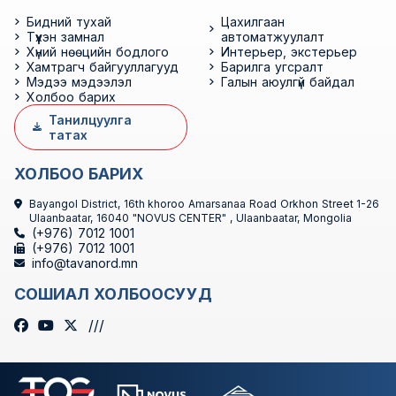
Бидний тухай
Цахилгаан
Түүхэн замнал
автоматжуулалт
Хүний нөөцийн бодлого
Интерьер, экстерьер
Хамтрагч байгууллагууд
Барилга угсралт
Мэдээ мэдээлэл
Галын аюулгүй байдал
Холбоо барих
Танилцуулга
татах
ХОЛБОО БАРИХ
Bayangol District, 16th khoroo Amarsanaa Road Orkhon Street 1-26
Ulaanbaatar, 16040 "NOVUS CENTER" , Ulaanbaatar, Mongolia
(+976) 7012 1001
(+976) 7012 1001
info@tavanord.mn
СОШИАЛ ХОЛБООСУУД
///