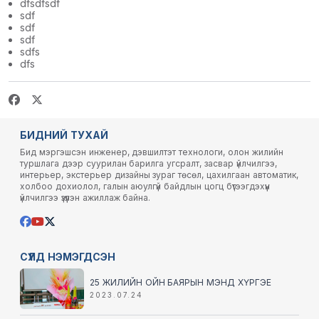
dfsdfsdf
sdf
sdf
sdf
sdfs
dfs
БИДНИЙ ТУХАЙ
Бид мэргэшсэн инженер, дэвшилтэт технологи, олон жилийн
туршлага дээр суурилан барилга угсралт, засвар үйлчилгээ,
интерьер, экстерьер дизайны зураг төсөл, цахилгаан автоматик,
холбоо дохиолол, галын аюулгүй байдлын цогц бүтээгдэхүүн
үйлчилгээ үзүүлэн ажиллаж байна.
СҮҮЛД НЭМЭГДСЭН
25 ЖИЛИЙН ОЙН БАЯРЫН МЭНД ХҮРГЭЕ
2023.07.24