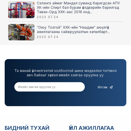
Сэлэнгэ аймаг Мандал суманд баригдсан АПУ
ХК-ийн Спирт бал бурам үйлдвэрийн барилгад
Таван-Орд ХХК-аас 2016 онд...
2023.07.24
“Оюу Толгой” ХХК-ийн “Наадам” аюулгүй
ажиллагааны сайжруулалтын хөтөлбөрт...
2023.07.24
Та манай үйлчилгээтэй холбоотой шинэ мэдээлэл тогтмол
авч байхыг хүсвэл имэйл хаягаа оруулна уу.
Илгээх
БИДНИЙ ТУХАЙ
ҮЙЛ АЖИЛЛАГАА