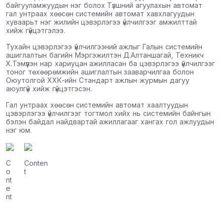
байгууламжуудын нэг болох Түлшний агуулахын автомат
гал унтраах хөөсөн системийн автомат хавхлагуудын
хуваарьт нэг жилийн цэвэрлэгээ үйлчилгээг амжилттай
хийж гүйцэтгэлээ.
Тухайн цэвэрлэгээ үйлчилгээний ажлыг Галын системийн
ашиглалтын багийн Мэргэжилтэн Д.Алтаншагай, Техникч
Х.Тэмүүлэн нар хариуцан ажилласан ба цэвэрлэгээ үйлчилгээг
тоног төхөөрөмжийн ашиглалтын зааварчилгаа болон
Оюутолгой ХХК-ийн Стандарт ажлын журмын дагуу
аюулгүй хийж гүйцэтгэсэн.
Гал унтраах хөөсөн системийн автомат хаалтуудын
цэвэрлэгээ үйлчилгээг тогтмол хийх нь системийн байнгын
бэлэн байдал найдвартай ажиллагааг хангах гол ажлуудын
нэг юм.
C
Conten
o
t
nt
e
nt