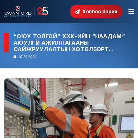
Холбоо барих
“ОЮУ ТОЛГОЙ” ХХК-ИЙН “НААДАМ”
АЮУЛГҮЙ АЖИЛЛАГААНЫ
САЙЖРУУЛАЛТЫН ХӨТӨЛБӨРТ...
07.24.2023