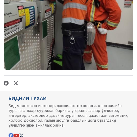
БИДНИЙ ТУХАЙ
Бид мэргэшсэн инженер, дэвшилтэт технологи, олон жилийн
туршлага дээр суурилан барилга угсралт, засвар үйлчилгээ,
интерьер, экстерьер дизайны зураг төсөл, цахилгаан автоматик,
холбоо дохиолол, галын аюулгүй байдлын цогц бүтээгдэхүүн
үйлчилгээ үзүүлэн ажиллаж байна.