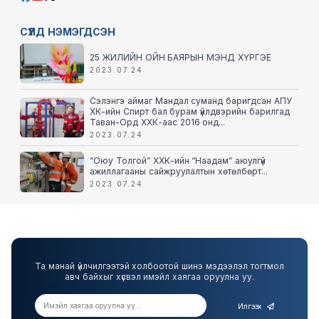
СҮҮЛД НЭМЭГДСЭН
25 ЖИЛИЙН ОЙН БАЯРЫН МЭНД ХҮРГЭЕ
2023.07.24
Сэлэнгэ аймаг Мандал суманд баригдсан АПУ
ХК-ийн Спирт бал бурам үйлдвэрийн барилгад
Таван-Орд ХХК-аас 2016 онд...
2023.07.24
“Оюу Толгой” ХХК-ийн “Наадам” аюулгүй
ажиллагааны сайжруулалтын хөтөлбөрт...
2023.07.24
Та манай үйлчилгээтэй холбоотой шинэ мэдээлэл тогтмол
авч байхыг хүсвэл имэйл хаягаа оруулна уу.
Илгээх