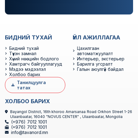
БИДНИЙ ТУХАЙ
ҮЙЛ АЖИЛЛАГАА
Бидний тухай
Цахилгаан
Түүхэн замнал
автоматжуулалт
Хүний нөөцийн бодлого
Интерьер, экстерьер
Хамтрагч байгууллагууд
Барилга угсралт
Мэдээ мэдээлэл
Галын аюулгүй байдал
Холбоо барих
Танилцуулга
татах
ХОЛБОО БАРИХ
Bayangol District, 16th khoroo Amarsanaa Road Orkhon Street 1-26
Ulaanbaatar, 16040 "NOVUS CENTER" , Ulaanbaatar, Mongolia
(+976) 7012 1001
(+976) 7012 1001
info@tavanord.mn