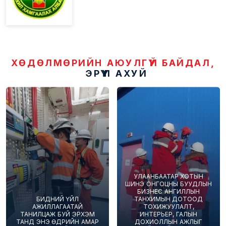
ХӨДӨЛМӨРИЙН АЮУЛГҮЙ БАЙДАЛ,
ЭРҮҮЛ АХУЙ
УЛААНБААТАР ХОТЫН
ШИНЭ ОНГОЦНЫ БУУДЛЫН
БИЗНЕС АНГИЛЛЫН
БИДНИЙ ҮЙЛ
ТАНХИМЫН ДОТООД
АЖИЛЛАГААТАЙ
ТОХИЖУУЛАЛТ,
ТАНИЛЦАЖ БУЙ ЭРХЭМ
ИНТЕРЬЕР, ГАЛЫН
ТАНД ЭНЭ ӨДРИЙН АМАР
ДОХИОЛЛЫН АЖЛЫГ