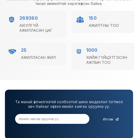
төсөл амжилттай хэрэгжүүлсэн байна.
269360
150
АЮУЛГҮЙ
АЖИЛТНЫ ТОО
АЖИЛЛАСАН ЦАГ
25
1000
АЖИЛЛАСАН ЖИЛ
ХИЙЖ ГҮЙЦЭТГЭСЭН
АЖЛЫН ТОО
Та манай үйлчилгээтэй холбоотой шинэ мэдээлэл тогтмол
авч байхыг хүсвэл имэйл хаягаа оруулна уу.
Илгээх