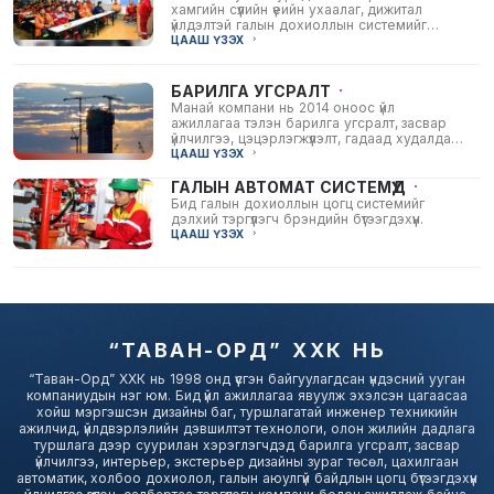
хамгийн сүүлийн үеийн ухаалаг, дижитал
үйлдэлтэй галын дохиоллын системийг
барилга байгууламжинд тань суурилуулж
ЦААШ ҮЗЭХ
өгөн таны...
БАРИЛГА УГСРАЛТ
Манай компани нь 2014 оноос үйл
ажиллагаа тэлэн барилга угсралт, засвар
үйлчилгээ, цэцэрлэгжүүлэлт, гадаад худалдаа,
эрчим хүчний болон барилгын тоног
ЦААШ ҮЗЭХ
төхөөрөмжийн...
ГАЛЫН АВТОМАТ СИСТЕМҮҮД
Бид галын дохиоллын цогц системийг
дэлхий тэргүүлэгч брэндийн бүтээгдэхүүн.
ЦААШ ҮЗЭХ
“ТАВАН-ОРД” ХХК НЬ
“Таван-Орд” ХХК нь 1998 онд үүсгэн байгуулагдсан үндэсний ууган
компаниудын нэг юм. Бид үйл ажиллагаа явуулж эхэлсэн цагаасаа
хойш мэргэшсэн дизайны баг, туршлагатай инженер техникийн
ажилчид, үйлдвэрлэлийн дэвшилтэт технологи, олон жилийн дадлага
туршлага дээр суурилан хэрэглэгчдэд барилга угсралт, засвар
үйлчилгээ, интерьер, экстерьер дизайны зураг төсөл, цахилгаан
автоматик, холбоо дохиолол, галын аюулгүй байдлын цогц бүтээгдэхүүн