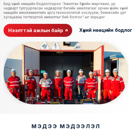
Бид хүний нөөцийн бодлогоороо ”Ажилтан бүрийн мэргэжил, ур
чадварт тулгуурласан чадварлаг багийн ажиллагааг орчин үеийн хүний
нөөцийн менежментийн арга технологитой хослуулж, бизнесийн урт
хугацааны тогтвортой амжилтыг бий болгох”-ыг зорьдог.
Хүний нөөцийн бодло
Нээлттэй ажлын байр
МЭДЭЭ МЭДЭЭЛЭЛ