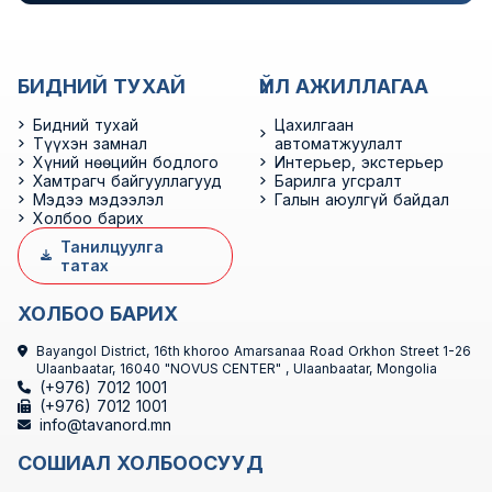
БИДНИЙ ТУХАЙ
ҮЙЛ АЖИЛЛАГАА
Бидний тухай
Цахилгаан
Түүхэн замнал
автоматжуулалт
Хүний нөөцийн бодлого
Интерьер, экстерьер
Хамтрагч байгууллагууд
Барилга угсралт
Мэдээ мэдээлэл
Галын аюулгүй байдал
Холбоо барих
Танилцуулга
татах
ХОЛБОО БАРИХ
Bayangol District, 16th khoroo Amarsanaa Road Orkhon Street 1-26
Ulaanbaatar, 16040 "NOVUS CENTER" , Ulaanbaatar, Mongolia
(+976) 7012 1001
(+976) 7012 1001
info@tavanord.mn
СОШИАЛ ХОЛБООСУУД