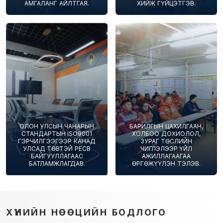
АМГАЛАНГ АЙЛТГАЯ.
ХИЙЖ ГҮЙЦЭТГЭВ.
ОЛОН УЛСЫН ЧАНАРЫН
БАРИЛГЫН ЦАХИЛГААН,
СТАНДАРТЫН ISO9001
ХОЛБОО ДОХИОЛОЛ,
ГЭРЧИЛГЭЭГЭЭР КАНАД
ЗУРАГ ТӨСЛИЙН
УЛСАД ТӨВТЭЙ PECB
ЧИГЛЭЛЭЭР ҮЙЛ
БАЙГУУЛЛАГААС
АЖИЛЛАГААГАА
БАТЛАМЖЛАГДАВ.
ӨРГӨЖҮҮЛЭН ТЭЛЭВ.
ХҮНИЙН НӨӨЦИЙН БОДЛОГО