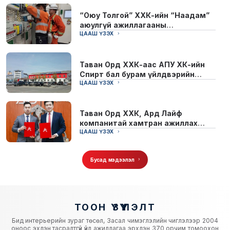
“Оюу Толгой” ХХК-ийн “Наадам”
аюулгүй ажиллагааны
сайжруулалтын хөтөлбөрт...
ЦААШ ҮЗЭХ
Таван Орд ХХК-аас АПУ ХК-ийн
Спирт бал бурам үйлдвэрийн
барилгад Галын системийн
ЦААШ ҮЗЭХ
засвар...
Таван Орд ХХК, Ард Лайф
компанитай хамтран ажиллах
гэрээг үзэглэлээ.
ЦААШ ҮЗЭХ
Бусад мэдээлэл
ТООН ҮЗҮҮЛЭЛТ
Бид интерьерийн зураг төсөл, Засал чимэглэлийн чиглэлээр 2004
оноос эхлэн тасралтгүй үйл ажиллагаа эрхлэн 370 орчим томоохон