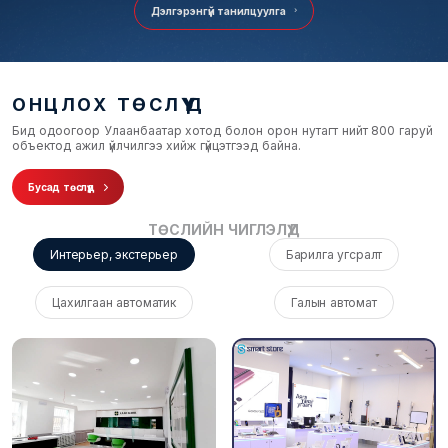
Дэлгэрэнгүй танилцуулга
ОНЦЛОХ ТӨСЛҮҮД
Бид одоогоор Улаанбаатар хотод болон орон нутагт нийт 800 гаруй
объектод ажил үйлчилгээ хийж гүйцэтгээд байна.
Бусад төслүүд
ТӨСЛИЙН ЧИГЛЭЛҮҮД
Интерьер, экстерьер
Барилга угсралт
Цахилгаан автоматик
Галын автомат