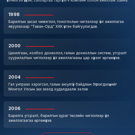
үйлчилгээ үзүүлэн, салбартаа тэргүүлэгч компани болон ажиллаж байна.
1998
Барилгын засал чимэглэл, тоноглолын чиглэлээр үйл ажиллагаа
явуулахаар “Таван-Орд” ХХК үүсгэн байгуулагдав.
2000
Цахилгаан, холбоо дохиолол, галын дохиоллын систем, угсралт
суурилалтын чиглэлээр үйл ажиллагааны цар хүрээг өргөжүүлэв.
2004
Гал унтраах хэрэгсэл, галын аюулгүй байдлын бүтээгдэхүүнийг
Монгол Улсын зах зээлд худалдаалж эхлэв
2006
Барилга угсралт, барилгын зураг төслийн чиглэлээр үйл
ажиллагаагаа өргөжүүлэв.