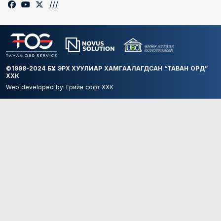
///
©1998-2024 БҮХ ЭРХ ХУУЛИАР ХАМГААЛАГДСАН “ТАВАН ОРД”
ХХК
Web developed by:
Грийн софт ХХК